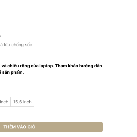
p
và lớp chống sốc
i và chiều rộng của laptop. Tham khảo hướng dẫn
ả sản phẩm.
 inch
15.6 inch
nh hãng Gubano GB-CS13 số lượng
THÊM VÀO GIỎ