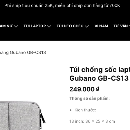
Phí ship tiêu chuẩn 25K, miễn phí ship đơn hàng từ 700K
NAM NỮ
TÚI LAPTOP
TÚI ĐEO CHÉO
VÍ NAM
TƯ VẤN
h hãng Gubano GB-CS13
Túi chống sốc lap
Gubano GB-CS13
249.000
₫
Thông số sản phẩm:
Kích thước:
13 inch: 36 x 25 x 3 cm