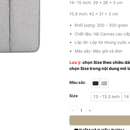
14- 15 inch: 39 x 28 x 3 cm
15,6 inch: 42 x 31 x 3 cm
Khối lượng: 200 – 300 gram
Chất liệu: Vải Canvas cao cấ
Lớp lót: Lớp lót nhung xước 
Màu sắc: Màu ghi và đen
Lưu ý:
chọn Size theo chiều dà
chọn Size trong nội dung mô t
Màu sắc
Size
13 - 13.3 inch
14
Túi chống sốc laptop 2 ngăn chí