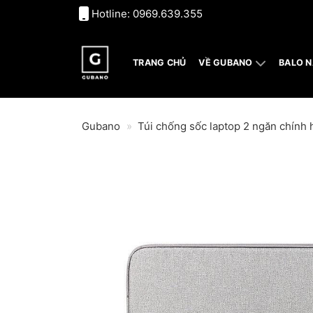
Bỏ
Hotline:
0969.639.355
qua
nội
dung
TRANG CHỦ
VỀ GUBANO
BALO 
Gubano
»
Túi chống sốc laptop 2 ngăn chín