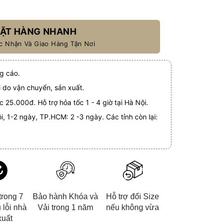
ẶT HÀNG NHANH
ác Nhận Và Giao Hàng Tận Nơi
g cáo.
i do vận chuyển, sản xuất.
 25.000đ. Hỗ trợ hỏa tốc 1 - 4 giờ tại Hà Nội.
i, 1-2 ngày, TP.HCM: 2 -3 ngày. Các tỉnh còn lại:
trong 7
Bảo hành Khóa và
Hỗ trợ đổi Size
 lỗi nhà
Vải trong 1 năm
nếu không vừa
xuất