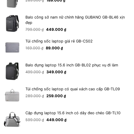
289.000
189.000
₫
₫
gốc
hiện
là:
tại
289.000 ₫.
là:
Balo công sở nam nữ chính hãng GUBANO GB-BL46 xịn
189.000 ₫.
đẹp
Giá
Giá
799.000
449.000
₫
₫
gốc
hiện
là:
tại
Túi chống sốc laptop giá rẻ GB-CS02
799.000 ₫.
là:
Giá
Giá
449.000 ₫.
169.000
89.000
₫
₫
gốc
hiện
là:
tại
169.000 ₫.
là:
Balo đựng laptop 15.6 inch GB-BL02 phục vụ đi làm
89.000 ₫.
Giá
Giá
499.000
349.000
₫
₫
gốc
hiện
là:
tại
499.000 ₫.
là:
Túi chống sốc laptop có quai xách cao cấp GB-TL09
349.000 ₫.
Giá
Giá
289.000
259.000
₫
₫
gốc
hiện
là:
tại
289.000 ₫.
là:
Cặp đựng laptop 15.6 inch có dây đeo chéo GB-TL10
259.000 ₫.
Giá
Giá
599.000
449.000
₫
₫
gốc
hiện
là:
tại
599.000 ₫.
là: