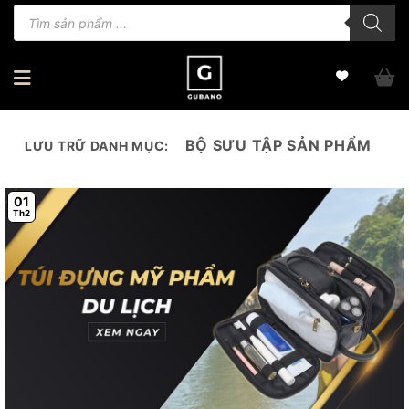
Bỏ
Tìm
kiếm
qua
sản
phẩm
nội
dung
BỘ SƯU TẬP SẢN PHẨM
LƯU TRỮ DANH MỤC:
01
Th2