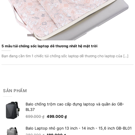
5 mẫu túi chống sốc laptop dễ thương nhất hệ mặt trời
Bạn đang cần tìm 1 chiếc túi chống sốc laptop dễ thương cho laptop của [...]
SẢN PHẨM
Balo chống trộm cao cấp đựng laptop và quần áo GB-
BL37
Giá
Giá
699.000
499.000
₫
₫
gốc
hiện
là:
tại
Balo Laptop nhỏ gọn 13 inch - 14 inch - 15,6 inch GB-BL01
699.000 ₫.
là:
Giá
Giá
499.000 ₫.