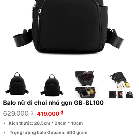
Balo nữ đi chơi nhỏ gọn GB-BL100
Giá
Giá
629.000
₫
₫
419.000
gốc
hiện
Kích thước: 28.5cm * 24cm * 10cm
là:
tại
629.000 ₫.
là:
Trọng lượng balo Gubano: 500 gram