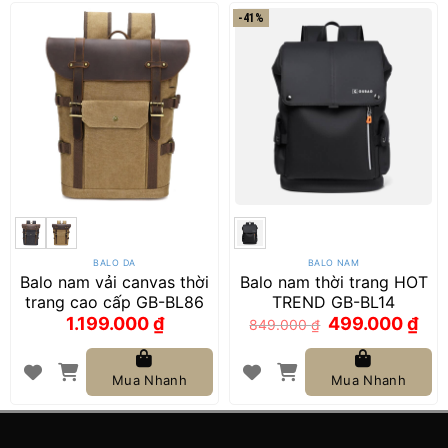
-41%
BALO DA
BALO NAM
Balo nam vải canvas thời
Balo nam thời trang HOT
trang cao cấp GB-BL86
TREND GB-BL14
Giá
Giá
1.199.000
₫
499.000
₫
849.000
₫
gốc
hiện
là:
tại
849.000 ₫.
là:
499.0
Mua Nhanh
Mua Nhanh