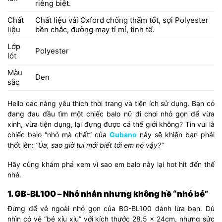
riêng biệt.
Chất
Chất liệu vải Oxford chống thấm tốt, sợi Polyester
liệu
bền chắc, đường may tỉ mỉ, tinh tế.
Lớp
Polyester
lót
Màu
Đen
sắc
Hello các nàng yêu thích thời trang và tiện ích sử dụng. Bạn có
đang đau đầu tìm một chiếc balo nữ đi chơi nhỏ gọn để vừa
xinh, vừa tiện dụng, lại đựng được cả thế giới không? Tin vui là
chiếc balo “nhỏ mà chất” của
Gubano
này sẽ khiến bạn phải
thốt lên:
“Ủa, sao giờ tui mới biết tới em nó vậy?”
Hãy cùng khám phá xem vì sao em balo này lại hot hit đến thế
nhé.
1. GB-BL100 – Nhỏ nhắn nhưng không hề “nhỏ bé”
Đừng để vẻ ngoài nhỏ gọn của BG-BL100 đánh lừa bạn. Dù
nhìn có vẻ “bé xíu xiu” với kích thước 28.5 x 24cm, nhưng sức