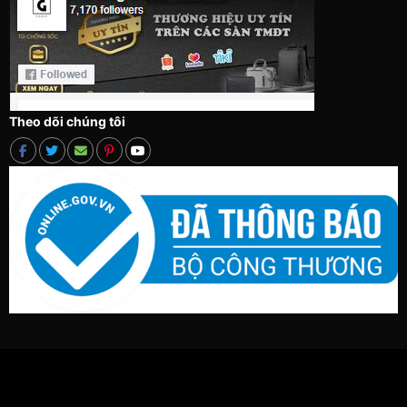
Theo dõi chúng tôi
ĐIỀU KHOẢN VÀ ĐIỀU KIỆN
CHÍNH SÁCH BẢO MẬT
CHÍNH SÁCH VẬN CHUYỂN VÀ GIAO NHẬN
QUY ĐỊNH VÀ HÌNH THỨC THANH TOÁN
HƯỚNG DẪN MUA HÀNG