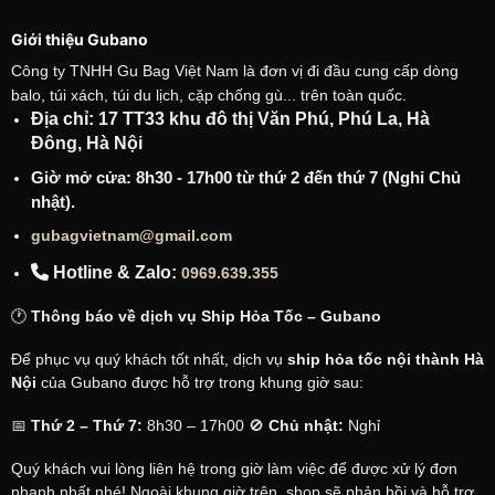
Giới thiệu Gubano
Công ty TNHH Gu Bag Việt Nam là đơn vị đi đầu cung cấp dòng
balo, túi xách, túi du lịch, cặp chống gù... trên toàn quốc.
Địa chỉ: 17 TT33 khu đô thị Văn Phú, Phú La, Hà
Đông, Hà Nội
Giờ mở cửa: 8h30 - 17h00 từ thứ 2 đến thứ 7 (Nghỉ Chủ
nhật).
gubagvietnam@gmail.com
Hotline & Zalo:
0969.639.355
🕐
Thông báo về dịch vụ Ship Hỏa Tốc – Gubano
Để phục vụ quý khách tốt nhất, dịch vụ
ship hỏa tốc nội thành Hà
Nội
của Gubano được hỗ trợ trong khung giờ sau:
📅
Thứ 2 – Thứ 7:
8h30 – 17h00 🚫
Chủ nhật:
Nghỉ
Quý khách vui lòng liên hệ trong giờ làm việc để được xử lý đơn
nhanh nhất nhé! Ngoài khung giờ trên, shop sẽ phản hồi và hỗ trợ