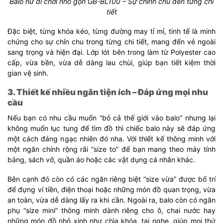
Balo nữ đi chơi nhỏ gọn GB-BL100 – Sự chỉnh chu đến từng chi
tiết
Đặc biệt, từng khóa kéo, từng đường may tỉ mỉ, tinh tế là minh
chứng cho sự chỉn chu trong từng chi tiết, mang đến vẻ ngoài
sang trọng và hiện đại. Lớp lót bên trong làm từ Polyester cao
cấp, vừa bền, vừa dễ dàng lau chùi, giúp bạn tiết kiệm thời
gian vệ sinh.
3. Thiết kế nhiều ngăn tiện ích – Đáp ứng mọi nhu
cầu
Nếu bạn có nhu cầu muốn “bỏ cả thế giới vào balo” nhưng lại
không muốn lục tung để tìm đồ thì chiếc balo này sẽ đáp ứng
một cách đáng ngạc nhiên đó nha. Với thiết kế thông minh với
một ngăn chính rộng rãi “size to” để bạn mang theo máy tính
bảng, sách vở, quần áo hoặc các vật dụng cá nhân khác.
Bên cạnh đó còn có các ngăn riêng biệt “size vừa” được bố trí
để đựng ví tiền, điện thoại hoặc những món đồ quan trọng, vừa
an toàn, vừa dễ dàng lấy ra khi cần. Ngoài ra, balo còn có ngăn
phụ “size mini” thông minh dành riêng cho ô, chai nước hay
những món đồ nhỏ xinh như chìa khóa, tai nghe, giúp mọi thứ