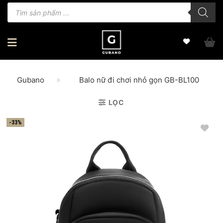
Bỏ
Tìm
kiếm
qua
sản
phẩm
nội
dung
»
Gubano
Balo nữ đi chơi nhỏ gọn GB-BL100
LỌC
-33%