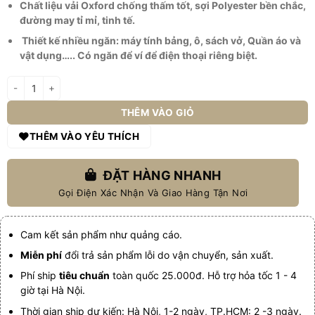
419.000 ₫.
Chất liệu vải Oxford chống thấm tốt, sợi Polyester bền chắc,
đường may tỉ mỉ, tinh tế.
Thiết kế nhiều ngăn: máy tính bảng, ô, sách vở, Quần áo và
vật dụng….. Có ngăn để ví để điện thoại riêng biệt.
Balo nữ đi chơi nhỏ gọn GB-BL100 số lượng
THÊM VÀO GIỎ
THÊM VÀO YÊU THÍCH
ĐẶT HÀNG NHANH
Gọi Điện Xác Nhận Và Giao Hàng Tận Nơi
Cam kết sản phẩm như quảng cáo.
Miễn phí
đổi trả sản phẩm lỗi do vận chuyển, sản xuất.
Phí ship
tiêu chuẩn
toàn quốc 25.000đ. Hỗ trợ hỏa tốc 1 - 4
giờ tại Hà Nội.
Thời gian ship dự kiến: Hà Nội, 1-2 ngày, TP.HCM: 2 -3 ngày.