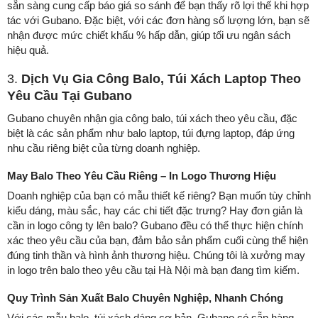
sẵn sàng cung cấp báo giá so sánh để bạn thấy rõ lợi thế khi hợp
tác với Gubano. Đặc biệt, với các đơn hàng số lượng lớn, bạn sẽ
nhận được mức chiết khấu % hấp dẫn, giúp tối ưu ngân sách
hiệu quả.
3.
Dịch Vụ Gia Công Balo, Túi Xách Laptop Theo
Yêu Cầu Tại Gubano
Gubano chuyên nhận gia công balo, túi xách theo yêu cầu, đặc
biệt là các sản phẩm như balo laptop, túi đựng laptop, đáp ứng
nhu cầu riêng biệt của từng doanh nghiệp.
May Balo Theo Yêu Cầu Riêng – In Logo Thương Hiệu
Doanh nghiệp của bạn có mẫu thiết kế riêng? Bạn muốn tùy chỉnh
kiểu dáng, màu sắc, hay các chi tiết đặc trưng? Hay đơn giản là
cần in logo công ty lên balo? Gubano đều có thể thực hiện chính
xác theo yêu cầu của bạn, đảm bảo sản phẩm cuối cùng thể hiện
đúng tinh thần và hình ảnh thương hiệu. Chúng tôi là xưởng may
in logo trên balo theo yêu cầu tại Hà Nội mà bạn đang tìm kiếm.
Quy Trình Sản Xuất Balo Chuyên Nghiệp, Nhanh Chóng
Với các mẫu balo, túi xách dáng cơ bản, Gubano có sẵn hàng,