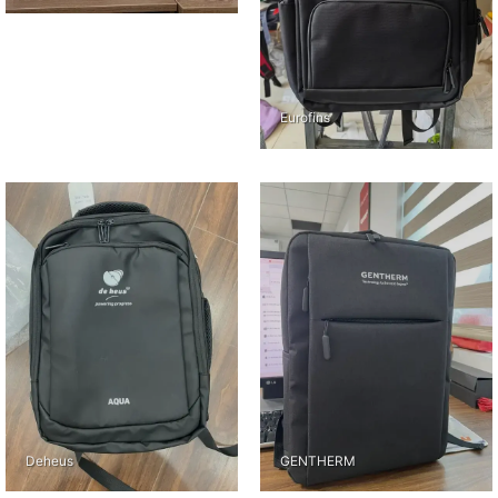
Eurofins
Deheus
GENTHERM