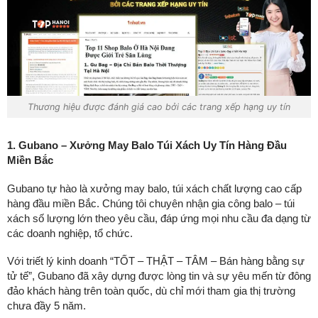
Thương hiệu được đánh giá cao bởi các trang xếp hạng uy tín
1. Gubano – Xưởng May Balo Túi Xách Uy Tín Hàng Đầu
Miền Bắc
Gubano tự hào là
xưởng may balo, túi xách chất lượng cao cấp
hàng đầu miền Bắc
. Chúng tôi chuyên nhận
gia công balo – túi
xách số lượng lớn
theo yêu cầu, đáp ứng mọi nhu cầu đa dạng từ
các doanh nghiệp, tổ chức.
Với triết lý kinh doanh “TỐT – THẬT – TÂM – Bán hàng bằng sự
tử tế”, Gubano đã xây dựng được lòng tin và sự yêu mến từ đông
đảo khách hàng trên toàn quốc, dù chỉ mới tham gia thị trường
chưa đầy 5 năm.