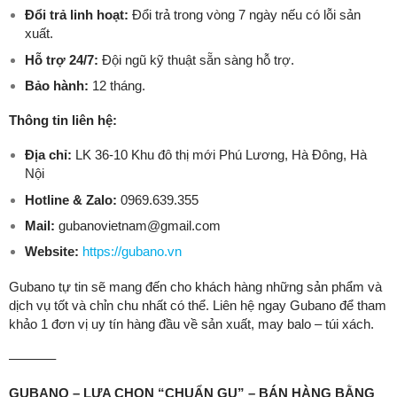
Đổi trả linh hoạt:
Đổi trả trong vòng 7 ngày nếu có lỗi sản
xuất.
Hỗ trợ 24/7:
Đội ngũ kỹ thuật sẵn sàng hỗ trợ.
Bảo hành:
12 tháng.
Thông tin liên hệ:
Địa chỉ:
LK 36-10 Khu đô thị mới Phú Lương, Hà Đông, Hà
Nội
Hotline & Zalo:
0969.639.355
Mail:
gubanovietnam@gmail.com
Website:
https://gubano.vn
Gubano tự tin sẽ mang đến cho khách hàng những sản phẩm và
dịch vụ tốt và chỉn chu nhất có thể. Liên hệ ngay Gubano để tham
khảo 1 đơn vị uy tín hàng đầu về sản xuất, may balo – túi xách.
———–
GUBANO – LỰA CHỌN “CHUẨN GU” – BÁN HÀNG BẰNG