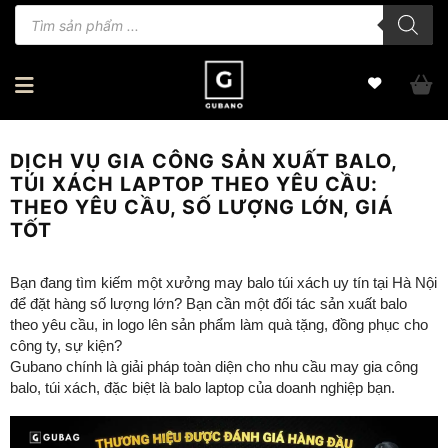
Bỏ
Tìm
kiếm
qua
sản
phẩm
nội
dung
DỊCH VỤ GIA CÔNG SẢN XUẤT BALO,
TÚI XÁCH LAPTOP THEO YÊU CẦU:
THEO YÊU CẦU, SỐ LƯỢNG LỚN, GIÁ
TỐT
Bạn đang tìm kiếm một xưởng may balo túi xách uy tín tại Hà Nội
để đặt hàng số lượng lớn? Bạn cần một đối tác sản xuất balo
theo yêu cầu, in logo lên sản phẩm làm quà tặng, đồng phục cho
công ty, sự kiện?
Gubano chính là giải pháp toàn diện cho nhu cầu may gia công
balo, túi xách, đặc biệt là balo laptop của doanh nghiệp bạn.