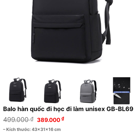
Balo hàn quốc đi học đi làm unisex GB-BL69
Giá
Giá
499.000
₫
₫
389.000
gốc
hiện
– Kích thước: 43x31x16 cm
là:
tại
499.000 ₫.
là: