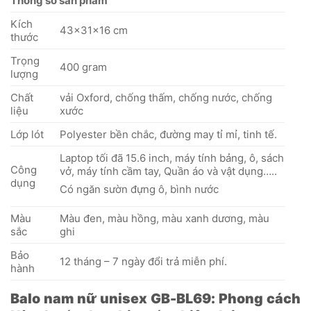
Thông số sản phẩm
Kích
43x31x16 cm
thước
Trọng
400 gram
lượng
Chất
vải Oxford, chống thấm, chống nước, chống
liệu
xước
Lớp lót
Polyester bền chắc, đường may tỉ mỉ, tinh tế.
Laptop tối đã 15.6 inch, máy tính bảng, ô, sách
Công
vở, máy tính cầm tay, Quần áo và vật dụng…..
dụng
Có ngăn sườn đựng ô, bình nước
Màu
Màu đen, màu hồng, màu xanh dương, màu
sắc
ghi
Bảo
12 tháng – 7 ngày đổi trả miễn phí.
hành
Balo nam nữ unisex GB-BL69: Phong cách