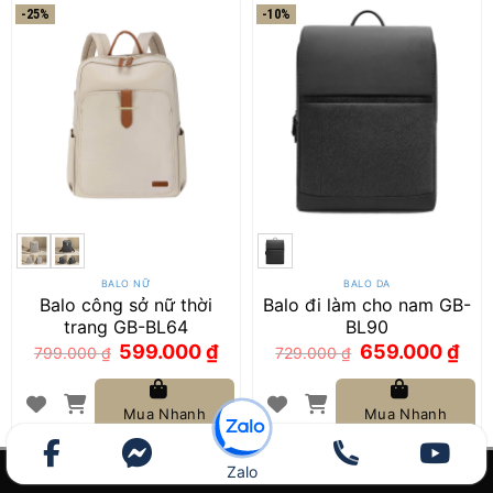
-25%
-10%
BALO NỮ
BALO DA
Balo công sở nữ thời
Balo đi làm cho nam GB-
trang GB-BL64
BL90
Giá
Giá
Giá
Giá
599.000
₫
659.000
₫
799.000
₫
729.000
₫
gốc
hiện
gốc
hiện
là:
tại
là:
tại
799.000 ₫.
là:
729.000 ₫.
là:
599.000 ₫.
659.0
Mua Nhanh
Mua Nhanh
Zalo