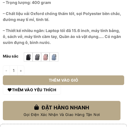
– Trọng lượng: 400 gram
389.000 ₫.
– Chất liệu vải Oxford chống thấm tốt, sợi Polyester bền chắc,
đường may tỉ mỉ, tinh tế.
– Thiết kế nhiều ngăn: Laptop tối đã 15.6 inch, máy tính bảng,
ô, sách vở, máy tính cầm tay, Quần áo và vật dụng….. Có ngăn
sườn đựng ô, bình nước.
Màu sắc
Balo hàn quốc đi học đi làm unisex GB-BL69 số lượng
THÊM VÀO GIỎ
THÊM VÀO YÊU THÍCH
ĐẶT HÀNG NHANH
Gọi Điện Xác Nhận Và Giao Hàng Tận Nơi