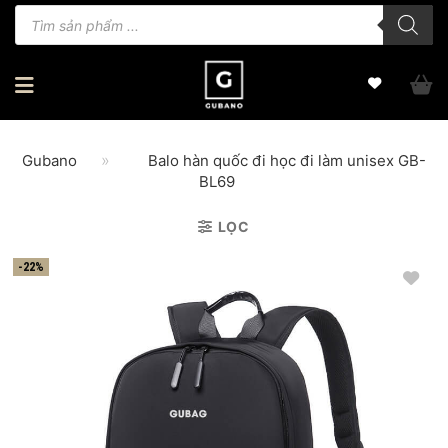
Bỏ
Tìm
kiếm
qua
sản
phẩm
nội
dung
»
Gubano
Balo hàn quốc đi học đi làm unisex GB-
BL69
LỌC
-22%