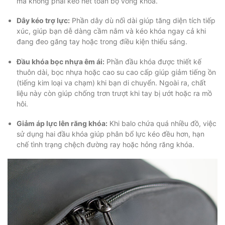
mà không phải kéo hết toàn bộ vòng khóa.
Dây kéo trợ lực:
Phần dây dù nối dài giúp tăng diện tích tiếp
xúc, giúp bạn dễ dàng cầm nắm và kéo khóa ngay cả khi
đang đeo găng tay hoặc trong điều kiện thiếu sáng.
Đầu khóa bọc nhựa êm ái:
Phần đầu khóa được thiết kế
thuôn dài, bọc nhựa hoặc cao su cao cấp giúp giảm tiếng ồn
(tiếng kim loại va chạm) khi bạn di chuyển. Ngoài ra, chất
liệu này còn giúp chống trơn trượt khi tay bị ướt hoặc ra mồ
hôi.
Giảm áp lực lên răng khóa:
Khi balo chứa quá nhiều đồ, việc
sử dụng hai đầu khóa giúp phân bổ lực kéo đều hơn, hạn
chế tình trạng chệch đường ray hoặc hỏng răng khóa.