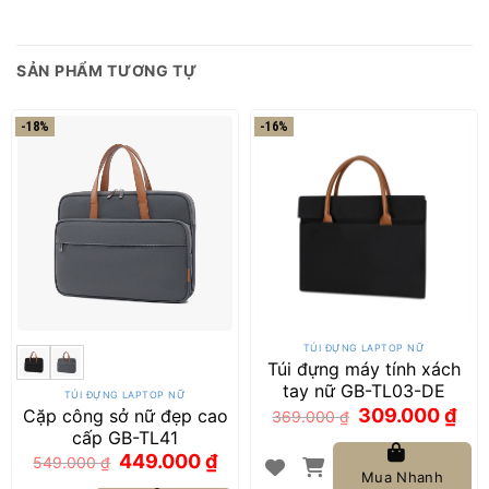
SẢN PHẨM TƯƠNG TỰ
-18%
-16%
TÚI ĐỰNG LAPTOP NỮ
Túi đựng máy tính xách
tay nữ GB-TL03-DE
TÚI ĐỰNG LAPTOP NỮ
Giá
Giá
309.000
₫
Cặp công sở nữ đẹp cao
369.000
₫
gốc
hiện
là:
tại
cấp GB-TL41
369.000 ₫.
là:
Giá
Giá
449.000
₫
309.0
549.000
₫
gốc
hiện
Mua Nhanh
là:
tại