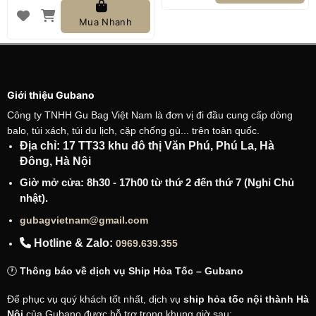
549.000 ₫.
là:
449.000 ₫.
Mua Nhanh
Giới thiệu Gubano
Công ty TNHH Gu Bag Việt Nam là đơn vị đi đầu cung cấp dòng
balo, túi xách, túi du lịch, cặp chống gù... trên toàn quốc.
Địa chỉ: 17 TT33 khu đô thị Văn Phú, Phú La, Hà
Đông, Hà Nội
Giờ mở cửa: 8h30 - 17h00 từ thứ 2 đến thứ 7 (Nghỉ Chủ
nhật).
gubagvietnam@gmail.com
Hotline & Zalo:
0969.639.355
🕐
Thông báo về dịch vụ Ship Hỏa Tốc – Gubano
Để phục vụ quý khách tốt nhất, dịch vụ
ship hỏa tốc nội thành Hà
Nội
của Gubano được hỗ trợ trong khung giờ sau: