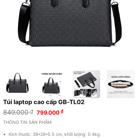
Túi laptop cao cấp GB-TL02
Giá
Giá
849.000
₫
₫
799.000
gốc
hiện
THÔNG TIN SẢN PHẨM:
là:
tại
849.000 ₫.
là:
Kích thước: 38*29*5.5 cm, khối lượng: 0.4kg.
799.000 ₫.