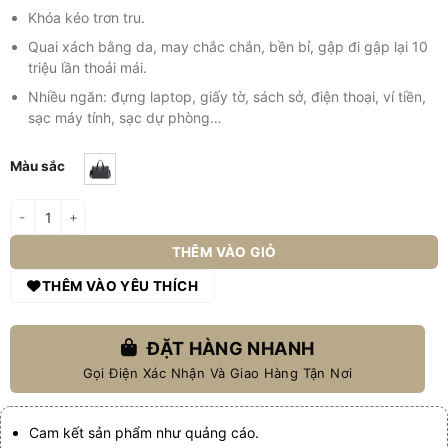
Khóa kéo trơn tru.
Quai xách bằng da, may chắc chắn, bền bỉ, gập đi gập lại 10
triệu lần thoải mái.
Nhiều ngăn: đựng laptop, giấy tờ, sách sở, điện thoại, ví tiền,
sạc máy tính, sạc dự phòng…
Màu sắc
Túi laptop cao cấp GB-TL02 số lượng
THÊM VÀO GIỎ
THÊM VÀO YÊU THÍCH
ĐẶT HÀNG NHANH
Gọi Điện Xác Nhận Và Giao Hàng Tận Nơi
Cam kết sản phẩm như quảng cáo.