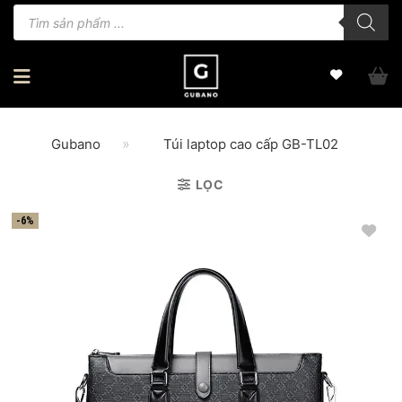
Bỏ
Tìm
kiếm
qua
sản
phẩm
nội
dung
»
Gubano
Túi laptop cao cấp GB-TL02
LỌC
-6%