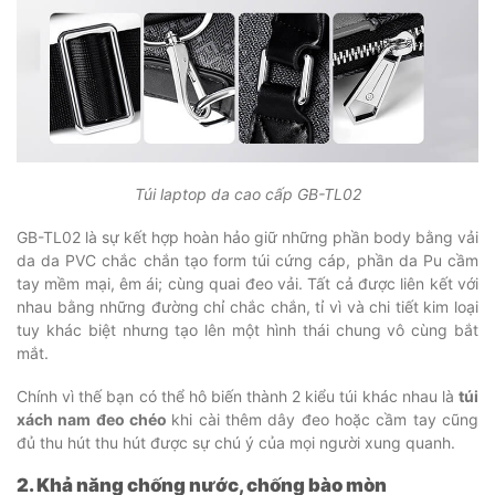
Túi laptop da cao cấp GB-TL02
GB-TL02 là sự kết hợp hoàn hảo giữ những phần body bằng vải
da da PVC chắc chắn tạo form túi cứng cáp, phần da Pu cầm
tay mềm mại, êm ái; cùng quai đeo vải. Tất cả được liên kết với
nhau bằng những đường chỉ chắc chắn, tỉ vì và chi tiết kim loại
tuy khác biệt nhưng tạo lên một hình thái chung vô cùng bắt
mắt.
Chính vì thế bạn có thể hô biến thành 2 kiểu túi khác nhau là
túi
xách nam đeo chéo
khi cài thêm dây đeo hoặc cầm tay cũng
đủ thu hút thu hút được sự chú ý của mọi người xung quanh.
2. Khả năng chống nước, chống bào mòn