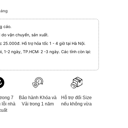
háng
g cáo.
i do vận chuyển, sản xuất.
 25.000đ. Hỗ trợ hỏa tốc 1 - 4 giờ tại Hà Nội.
i, 1-2 ngày, TP.HCM: 2 -3 ngày. Các tỉnh còn lại:
trong 7
Bảo hành Khóa và
Hỗ trợ đổi Size
 lỗi nhà
Vải trong 1 năm
nếu không vừa
xuất