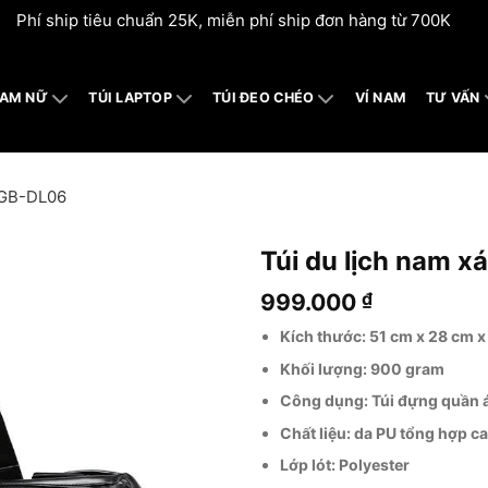
Phí ship tiêu chuẩn 25K, miễn phí ship đơn hàng từ 700K
NAM NỮ
TÚI LAPTOP
TÚI ĐEO CHÉO
VÍ NAM
TƯ VẤN
u GB-DL06
Túi du lịch nam x
999.000
₫
Kích thước: 51 cm x 28 cm 
Khối lượng: 900 gram
Công dụng: Túi đựng quần á
Chất liệu: da PU tổng hợp c
Lớp lót: Polyester