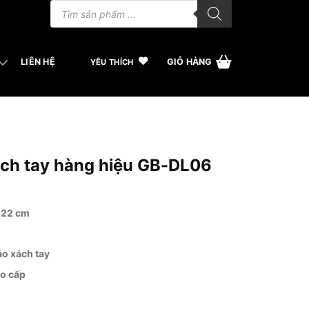
Tìm
kiếm
sản
phẩm
LIÊN HỆ
GIỎ HÀNG
YÊU THÍCH
ách tay hàng hiệu GB-DL06
x 22 cm
o xách tay
ao cấp