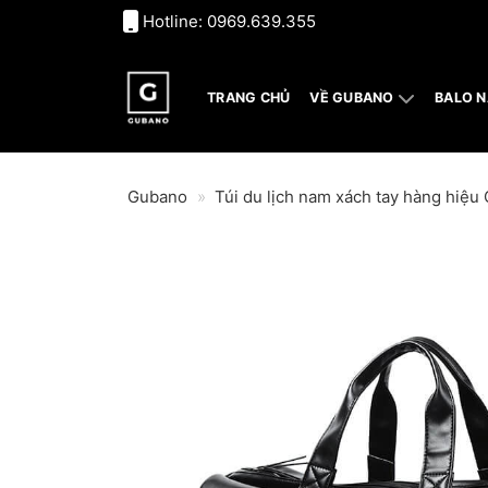
Bỏ
Hotline:
0969.639.355
qua
nội
dung
TRANG CHỦ
VỀ GUBANO
BALO 
Gubano
»
Túi du lịch nam xách tay hàng hiệ